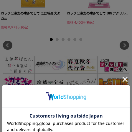
ロックは淑女の嗜みでして ほぼ等身大タ
ロックは淑女の嗜みでして BIGアクリル...
ペ...
価格:4,400円(税込)
価格:8,800円(税込)