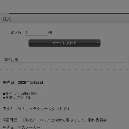
注文
購入数：
個
商品説明
発売日 2026年5月22日
■サイズ：約94×150mm
■素材：アクリル
アクリル製のキャラクタースタンドです。
©福田宏・白泉社／「ロックは淑女の嗜みでして」製作委員会
発売元：アズメーカー