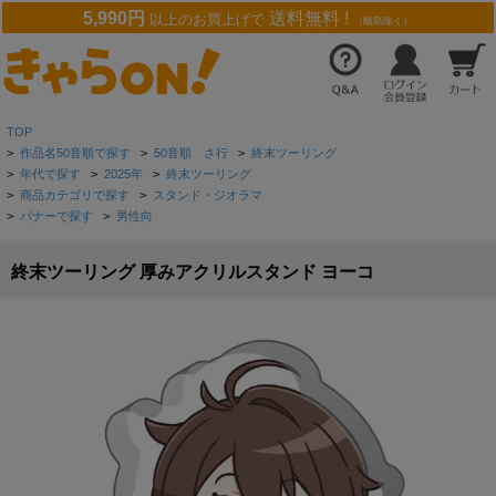
5,990円
送料無料 !
以上のお買上げで
（離島除く）
TOP
>
作品名50音順で探す
>
50音順 さ行
>
終末ツーリング
>
年代で探す
>
2025年
>
終末ツーリング
>
商品カテゴリで探す
>
スタンド・ジオラマ
>
バナーで探す
>
男性向
終末ツーリング 厚みアクリルスタンド ヨーコ