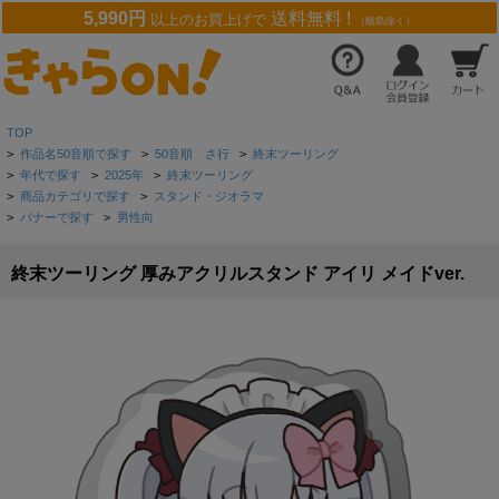
5,990円
送料無料 !
以上のお買上げで
（離島除く）
TOP
>
作品名50音順で探す
>
50音順 さ行
>
終末ツーリング
>
年代で探す
>
2025年
>
終末ツーリング
>
商品カテゴリで探す
>
スタンド・ジオラマ
>
バナーで探す
>
男性向
終末ツーリング 厚みアクリルスタンド アイリ メイドver.