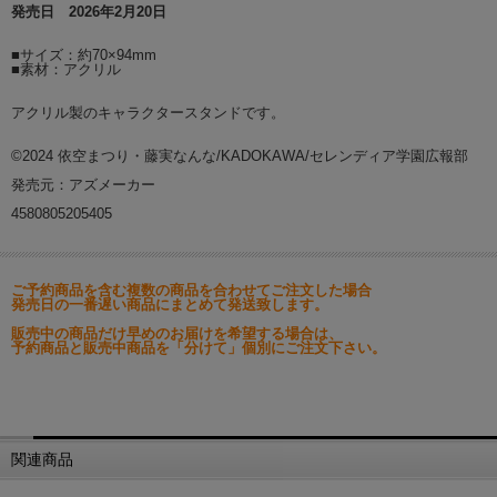
発売日 2026年2月20日
■サイズ：約70×94mm
■素材：アクリル
アクリル製のキャラクタースタンドです。
©2024 依空まつり・藤実なんな/KADOKAWA/セレンディア学園広報部
発売元：アズメーカー
4580805205405
ご予約商品を含む複数の商品を合わせてご注文した場合
発売日の一番遅い商品にまとめて発送致します。
販売中の商品だけ早めのお届けを希望する場合は、
予約商品と販売中商品を「分けて」個別にご注文下さい。
関連商品