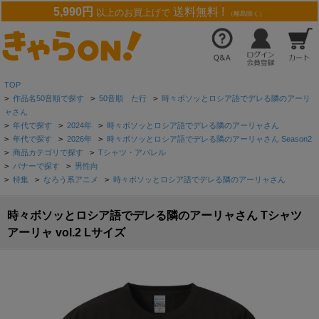
5,990円
送料無料 !
以上のお買上げで
（離島除く）
TOP
>
作品名50音順で探す
>
50音順 た行
>
時々ボソッとロシア語でデレる隣のアーリ
ャさん
>
年代で探す
>
2024年
>
時々ボソッとロシア語でデレる隣のアーリャさん
>
年代で探す
>
2026年
>
時々ボソッとロシア語でデレる隣のアーリャさん Season2
>
商品カテゴリで探す
>
Tシャツ・アパレル
>
バナーで探す
>
男性向
>
特集
>
なろう系アニメ
>
時々ボソッとロシア語でデレる隣のアーリャさん
時々ボソッとロシア語でデレる隣のアーリャさん Tシャツ
アーリャ vol.2 Lサイズ