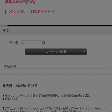
価格:
3,520円
(税込)
[ポイント還元 352ポイント～]
注文
購入数：
個
商品説明
発売日 2025年4月25日
■サイズ：Lサイズ（身丈74cm/身幅54cm/肩幅50cm/袖丈22cm）
■素材：綿
TVアニメ「時々ボソッとロシア語でデレる隣のアーリャさん」から、キ
ャラクターイラストをプリントしたTシャツが登場です。