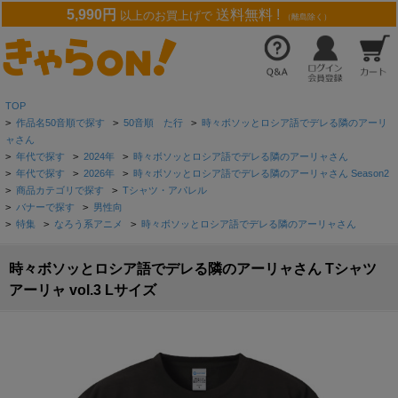
5,990円
送料無料 !
以上のお買上げで
（離島除く）
TOP
>
作品名50音順で探す
>
50音順 た行
>
時々ボソッとロシア語でデレる隣のアーリ
ャさん
>
年代で探す
>
2024年
>
時々ボソッとロシア語でデレる隣のアーリャさん
>
年代で探す
>
2026年
>
時々ボソッとロシア語でデレる隣のアーリャさん Season2
>
商品カテゴリで探す
>
Tシャツ・アパレル
>
バナーで探す
>
男性向
>
特集
>
なろう系アニメ
>
時々ボソッとロシア語でデレる隣のアーリャさん
時々ボソッとロシア語でデレる隣のアーリャさん Tシャツ
アーリャ vol.3 Lサイズ