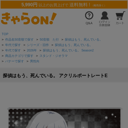
5,990円
送料無料 !
以上のお買上げで
（離島除く）
TOP
>
作品名50音順で探す
>
50音順 た行
>
探偵はもう、死んでいる。
>
年代で探す
>
シリーズ・旧作
>
探偵はもう、死んでいる。
>
年代で探す
>
2026年
>
探偵はもう、死んでいる。 Season2
>
商品カテゴリで探す
>
スタンド・ジオラマ
>
バナーで探す
>
男性向
探偵はもう、死んでいる。 アクリルポートレートE