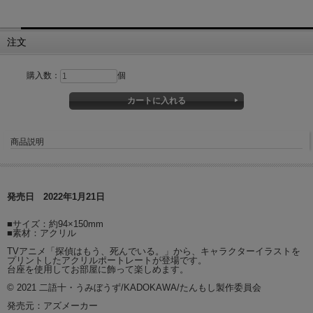
注文
購入数：
個
商品説明
発売日 2022年1月21日
■サイズ：約94×150mm
■素材：アクリル
TVアニメ「探偵はもう、死んでいる。」から、キャラクターイラストを
プリントしたアクリルポートレートが登場です。
台座を使用してお部屋に飾って楽しめます。
© 2021 二語十・うみぼうず/KADOKAWA/たんもし製作委員会
発売元：アズメーカー