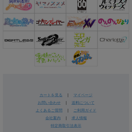
カートを見る
|
マイページ
お問い合わせ
|
送料について
よくあるご質問
|
ご利用ガイド
会社案内
|
求人情報
特定商取引法表示