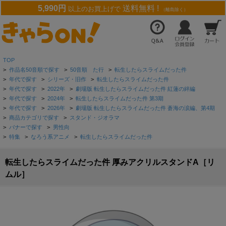
5,990円
送料無料 !
以上のお買上げで
（離島除く）
TOP
>
作品名50音順で探す
>
50音順 た行
>
転生したらスライムだった件
>
年代で探す
>
シリーズ・旧作
>
転生したらスライムだった件
>
年代で探す
>
2022年
>
劇場版 転生したらスライムだった件 紅蓮の絆編
>
年代で探す
>
2024年
>
転生したらスライムだった件 第3期
>
年代で探す
>
2026年
>
劇場版 転生したらスライムだった件 蒼海の涙編、第4期
>
商品カテゴリで探す
>
スタンド・ジオラマ
>
バナーで探す
>
男性向
>
特集
>
なろう系アニメ
>
転生したらスライムだった件
転生したらスライムだった件 厚みアクリルスタンドA［リ
ムル］