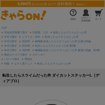
5,990円
送料無料 !
以上のお買上げで
（離島除く）
TOP
>
作品名50音順で探す
>
50音順 た行
>
転生したらスライムだった件
>
年代で探す
>
シリーズ・旧作
>
転生したらスライムだった件
>
年代で探す
>
2022年
>
劇場版 転生したらスライムだった件 紅蓮の絆編
>
年代で探す
>
2024年
>
転生したらスライムだった件 第3期
>
年代で探す
>
2026年
>
劇場版 転生したらスライムだった件 蒼海の涙編、第4期
>
商品カテゴリで探す
>
ステッカー
>
バナーで探す
>
男性向
>
特集
>
なろう系アニメ
>
転生したらスライムだった件
転生したらスライムだった件 ダイカットステッカーL［デ
ィアブロ］