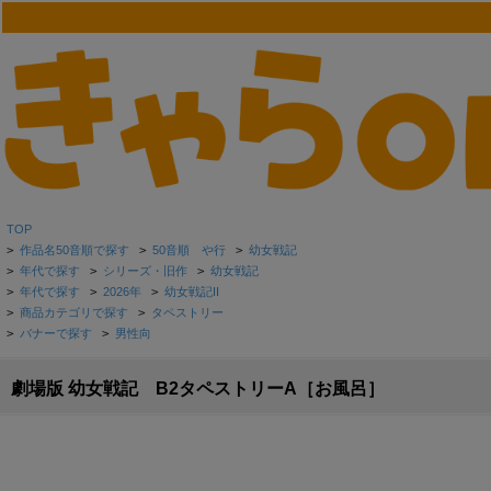
TOP
>
作品名50音順で探す
>
50音順 や行
>
幼女戦記
>
年代で探す
>
シリーズ・旧作
>
幼女戦記
>
年代で探す
>
2026年
>
幼女戦記II
>
商品カテゴリで探す
>
タペストリー
>
バナーで探す
>
男性向
劇場版 幼女戦記 B2タペストリーA［お風呂］