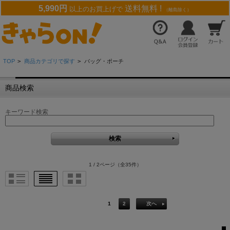
5,990円
送料無料 !
以上のお買上げで
（離島除く）
TOP
>
商品カテゴリで探す
>
バッグ・ポーチ
商品検索
キーワード検索
1 / 2ページ
（全35件）
1
2
次へ