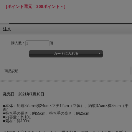
[ポイント還元 308ポイント～]
注文
購入数：
個
商品説明
発売日 2021年7月16日
■本体：約縦37cm×横24cm×マチ12cm（立体）、約縦37cm×横35cm（平
面）
■持ち手の長さ：約55cm、持ち手の高さ：約25cm
■内容量：約10L
■素材：綿100％