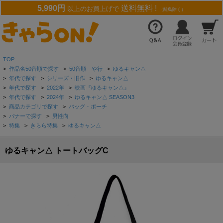
5,990円
送料無料 !
以上のお買上げで
（離島除く）
TOP
>
作品名50音順で探す
>
50音順 や行
>
ゆるキャン△
>
年代で探す
>
シリーズ・旧作
>
ゆるキャン△
>
年代で探す
>
2022年
>
映画『ゆるキャン△』
>
年代で探す
>
2024年
>
ゆるキャン△ SEASON3
>
商品カテゴリで探す
>
バッグ・ポーチ
>
バナーで探す
>
男性向
>
特集
>
きらら特集
>
ゆるキャン△
ゆるキャン△ トートバッグC