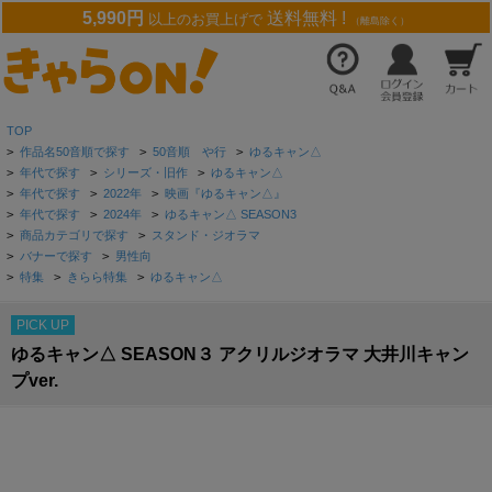
5,990円
送料無料 !
以上のお買上げで
（離島除く）
TOP
>
作品名50音順で探す
>
50音順 や行
>
ゆるキャン△
>
年代で探す
>
シリーズ・旧作
>
ゆるキャン△
>
年代で探す
>
2022年
>
映画『ゆるキャン△』
>
年代で探す
>
2024年
>
ゆるキャン△ SEASON3
>
商品カテゴリで探す
>
スタンド・ジオラマ
>
バナーで探す
>
男性向
>
特集
>
きらら特集
>
ゆるキャン△
PICK UP
ゆるキャン△ SEASON３ アクリルジオラマ 大井川キャン
プver.