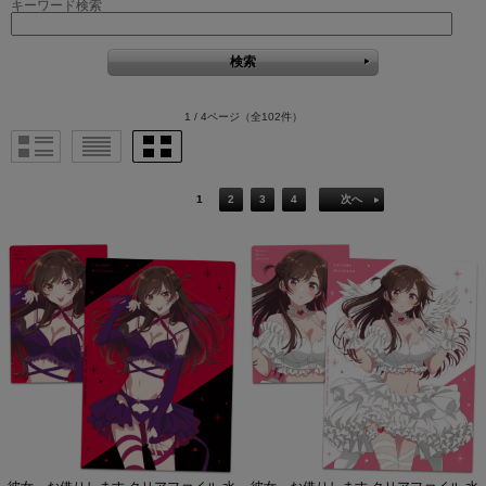
キーワード検索
1 / 4ページ
（全102件）
1
2
3
4
次へ