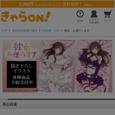
5,990円
送料無料 !
以上のお買上げで
（離島除く）
TOP
>
作品名50音順で探す
>
50音順 か行
>
彼女、お借りします
商品検索