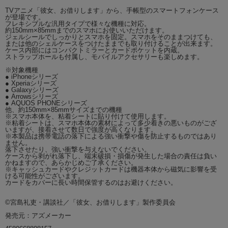
TVアニメ「彼女、お借りします」から、手帳型のスマートフォンケース
が登場です。
フレキシブルな汎用タイプで様々な機種に対応。
約150mm×85mmまでのスマホにお使いいただけます。
ジェルシールでしっかりとスマホを固定。スマホをそのままつけても、
または他のシェルケースをつけたままでも取り付けることが出来ます。
ケース内部にはコンパクトミラーとカードポケットを内蔵。
ストラップホールも付属し、モバイルアクセサリーも楽しめます。
※対象機種
● iPhoneシリーズ
● Xperiaシリーズ
● Galaxyシリーズ
● Arrowsシリーズ
● AQUOS PHONEシリーズ
他、約150mm×85mmサイズまでの機種
※スマホ本体を、粘着シートに貼り付けて使用します。
※粘着シートは、スマホ本体の素材によって多少着きの悪いものがござ
いますが、接着させて数日で強度が高くなります。
※本製品は携帯電話の落下による強い衝撃や傷を防止するものではあり
ません。
落下させたり、強い衝撃を与えないでください。
ケースから剥がれ落下し、端末破損・損傷が発生した場合の責任は負い
かねますので、あらかじめご了承ください。
※キャッシュカードやクレジットカードは機器本体から磁気に影響を受
ける可能性がございます。
カードをカバーに長い時間保管するのはお避けください。
©宮島礼吏・講談社／「彼女、お借りします」製作委員会
発売元：アズメーカー