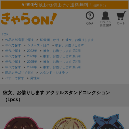
5,990円
送料無料 !
以上のお買上げで
（離島除く）
TOP
>
作品名50音順で探す
>
50音順 か行
>
彼女、お借りします
>
年代で探す
>
シリーズ・旧作
>
彼女、お借りします
>
年代で探す
>
2022年
>
彼女、お借りします 第2期
>
年代で探す
>
2023年
>
彼女、お借りします 第3期
>
年代で探す
>
2025年
>
彼女、お借りします 第4期
>
年代で探す
>
2026年
>
彼女、お借りします 第5期
>
商品カテゴリで探す
>
スタンド・ジオラマ
>
バナーで探す
>
男性向
彼女、お借りします アクリルスタンドコレクション
（1pcs）