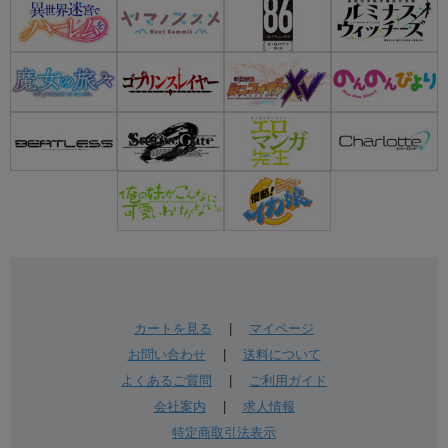
カートを見る
|
マイページ
お問い合わせ
|
送料について
よくあるご質問
|
ご利用ガイド
会社案内
|
求人情報
特定商取引法表示