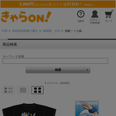
5,990円
送料無料 !
以上のお買上げで
（離島除く）
TOP
>
作品名50音順で探す
>
50音順 さ行
>
侵略！イカ娘
商品検索
キーワード検索
1 / 1ページ
（全14件）