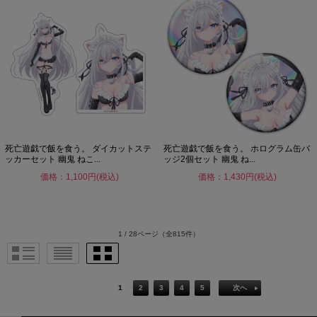
死亡遊戯で飯を食う。 ダイカットステ
死亡遊戯で飯を食う。 ホログラム缶バ
ッカーセット 幽鬼 ねこ...
ッジ2個セット 幽鬼 ね...
価格：1,100円(税込)
価格：1,430円(税込)
1 / 28ページ
（全815件）
1
2
3
4
5
次へ