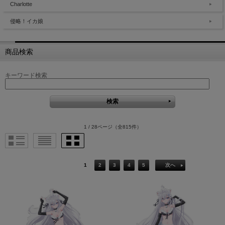
Charlotte
侵略！イカ娘
商品検索
キーワード検索
1 / 28ページ
（全815件）
1
2
3
4
5
次へ