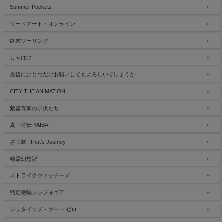
Summer Pockets
ソードアート・オンライン
終末ツーリング
しゃばけ
最後にひとつだけお願いしてもよろしいでしょうか
CITY THE ANIMATION
紫雲寺家の子供たち
真・侍伝 YAIBA
ざつ旅 -That's Journey-
精霊幻想記
ストライクウィッチーズ
戦姫絶唱シンフォギア
シュタインズ・ゲート ゼロ