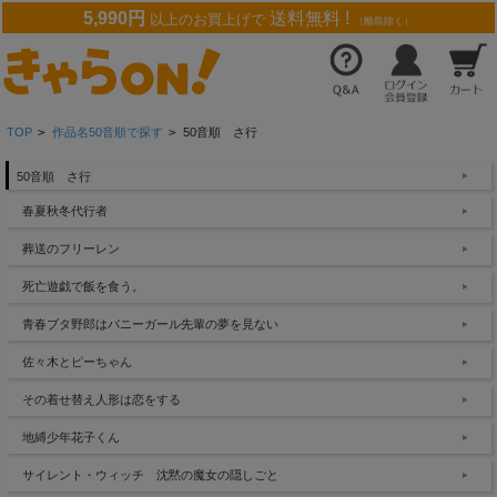
5,990円
送料無料 !
以上のお買上げで
（離島除く）
TOP
>
作品名50音順で探す
>
50音順 さ行
50音順 さ行
春夏秋冬代行者
葬送のフリーレン
死亡遊戯で飯を食う。
青春ブタ野郎はバニーガール先輩の夢を見ない
佐々木とピーちゃん
その着せ替え人形は恋をする
地縛少年花子くん
サイレント・ウィッチ 沈黙の魔女の隠しごと