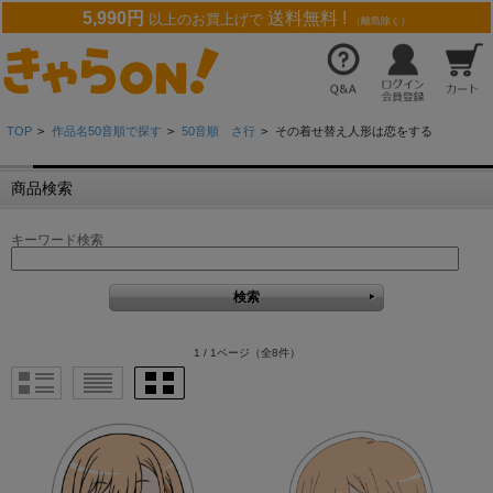
5,990円
送料無料 !
以上のお買上げで
（離島除く）
TOP
>
作品名50音順で探す
>
50音順 さ行
>
その着せ替え人形は恋をする
商品検索
キーワード検索
1 / 1ページ
（全8件）