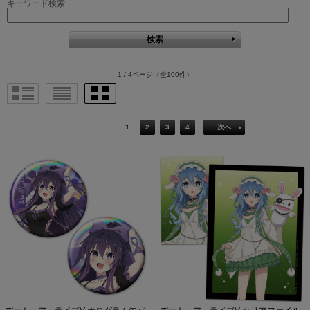
キーワード検索
1 / 4ページ
（全100件）
1
2
3
4
次へ