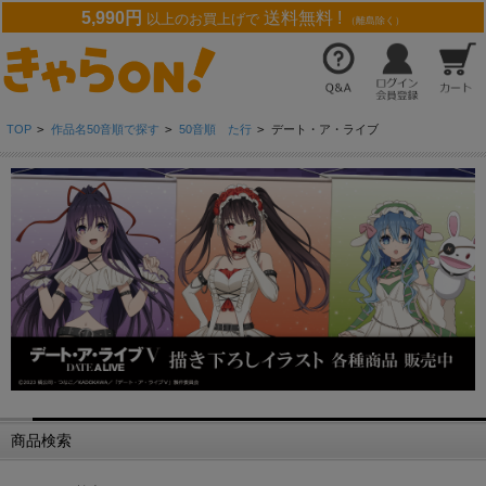
5,990円
送料無料 !
以上のお買上げで
（離島除く）
TOP
>
作品名50音順で探す
>
50音順 た行
>
デート・ア・ライブ
商品検索