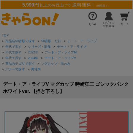
5,990円
送料無料 !
以上のお買上げで
（離島除く）
TOP
>
作品名50音順で探す
>
50音順 た行
>
デート・ア・ライブ
>
年代で探す
>
シリーズ・旧作
>
デート・ア・ライブ
>
年代で探す
>
2022年
>
デート・ア・ライブIV
>
年代で探す
>
2024年
>
デート・ア・ライブV
>
商品カテゴリで探す
>
マグカップ・湯のみ
>
バナーで探す
>
男性向
デート・ア・ライブV マグカップ 時崎狂三 ゴシックパンク
ホワイトver. 【描き下ろし】