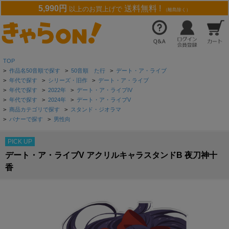
5,990円
送料無料 !
以上のお買上げで
（離島除く）
TOP
>
作品名50音順で探す
>
50音順 た行
>
デート・ア・ライブ
>
年代で探す
>
シリーズ・旧作
>
デート・ア・ライブ
>
年代で探す
>
2022年
>
デート・ア・ライブIV
>
年代で探す
>
2024年
>
デート・ア・ライブV
>
商品カテゴリで探す
>
スタンド・ジオラマ
>
バナーで探す
>
男性向
PICK UP
デート・ア・ライブV アクリルキャラスタンドB 夜刀神十
香