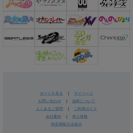
カートを見る
|
マイページ
お問い合わせ
|
送料について
よくあるご質問
|
ご利用ガイド
会社案内
|
求人情報
特定商取引法表示