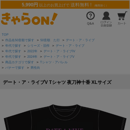
5,990円
送料無料 !
以上のお買上げで
（離島除く）
TOP
>
作品名50音順で探す
>
50音順 た行
>
デート・ア・ライブ
>
年代で探す
>
シリーズ・旧作
>
デート・ア・ライブ
>
年代で探す
>
2022年
>
デート・ア・ライブIV
>
年代で探す
>
2024年
>
デート・ア・ライブV
>
商品カテゴリで探す
>
Tシャツ・アパレル
>
バナーで探す
>
男性向
デート・ア・ライブV Tシャツ 夜刀神十香 XLサイズ