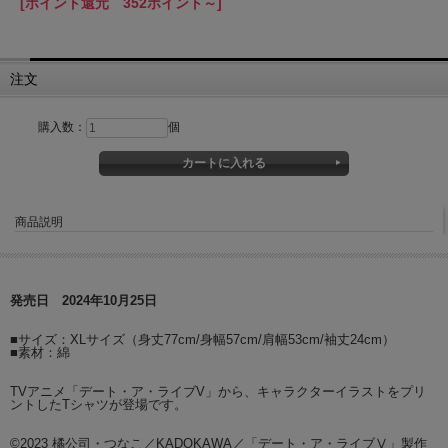
[ポイント還元 352ポイント～]
注文
購入数：
個
商品説明
発売日 2024年10月25日
■サイズ：XLサイズ（身丈77cm/身幅57cm/肩幅53cm/袖丈24cm）
■素材：綿
TVアニメ「デート・ア・ライブV」から、キャラクターイラストをプリ
ントしたTシャツが登場です。
©2023 橘公司・つなこ／KADOKAWA／「デート・ア・ライブⅤ」製作