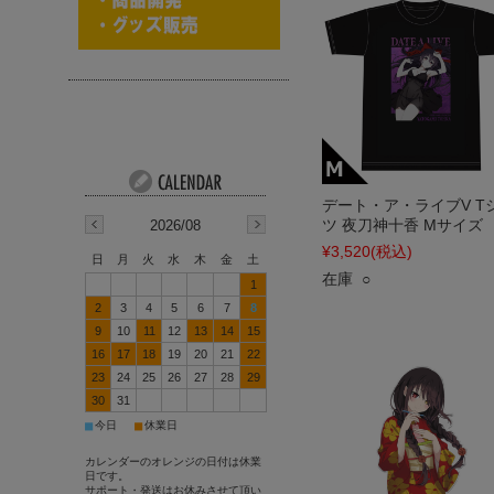
デート・ア・ライブV T
ツ 夜刀神十香 Mサイズ
2026/08
¥3,520
(税込)
日
月
火
水
木
金
土
在庫 ○
1
2
3
4
5
6
7
8
9
10
11
12
13
14
15
16
17
18
19
20
21
22
23
24
25
26
27
28
29
30
31
■
■
今日
休業日
カレンダーのオレンジの日付は休業
日です。
サポート・発送はお休みさせて頂い