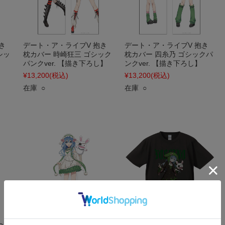
き
デート・ア・ライブV 抱き
デート・ア・ライブV 抱き
シッ
枕カバー 時崎狂三 ゴシック
枕カバー 四糸乃 ゴシックパ
パンクver. 【描き下ろし】
ンクver. 【描き下ろし】
¥13,200
(税込)
¥13,200
(税込)
在庫 ○
在庫 ○