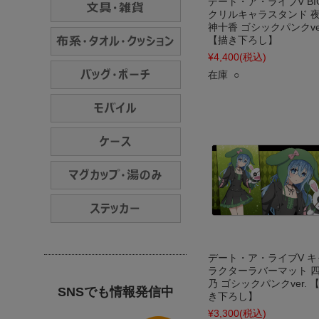
デート・ア・ライブV BI
クリルキャラスタンド 
神十香 ゴシックパンクver
【描き下ろし】
¥4,400
(税込)
在庫 ○
デート・ア・ライブV キ
ラクターラバーマット 
乃 ゴシックパンクver. 
SNSでも情報発信中
き下ろし】
¥3,300
(税込)