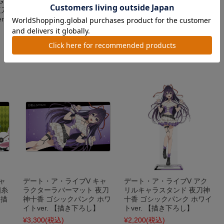
Gア
デート・ア・ライブV BIGア
デート・ア・ライブV Tシャ
夜刀
クリルキャラスタンド 四糸
ツ 四糸乃 ゴシックパンク
.
乃 ゴシックパンク ホワイト
ver. Lサイズ 【描き下ろし】
ver. 【描き下ろし】
¥3,520
(税込)
¥4,400
(税込)
在庫 ○
在庫 ○
ャ
デート・ア・ライブV キャ
デート・ア・ライブV アク
四糸
ラクターラバーマット 夜刀
リルキャラスタンド 夜刀神
【描
神十香 ゴシックパンク ホワ
十香 ゴシックパンク ホワイ
イトver. 【描き下ろし】
トver. 【描き下ろし】
¥3,300
(税込)
¥2,200
(税込)