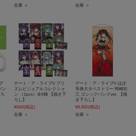
在庫 ○
在庫 ○
グ
デート・ア・ライブV プリ
デート・ア・ライブV ほぼ
パン
ズムビジュアルコレクショ
等身大タペストリー 時崎狂
下ろ
ン （1pcs）全8種 【描き下
三 ゴシックパンクver. 【描
ろし】
き下ろし】
¥660
(税込)
¥8,800
(税込)
在庫 ○
在庫 ○