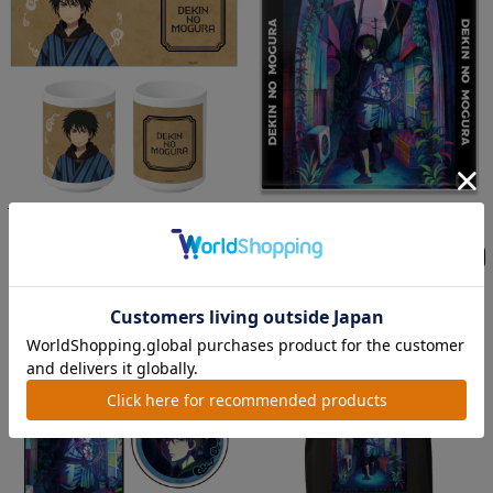
TVアニメ『出禁のモグラ』 湯のみ モ
TVアニメ『出禁のモグラ』 アクリルコ
グラ〈百暗桃弓木〉
ースター(スタンド付)...
在庫切れ
在庫切れ