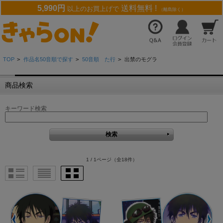
5,990円
送料無料 !
以上のお買上げで
（離島除く）
TOP
>
作品名50音順で探す
>
50音順 た行
>
出禁のモグラ
商品検索
キーワード検索
1 / 1ページ
（全18件）