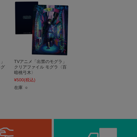
ラ」
TVアニメ「出禁のモグラ」
モグ
クリアファイル モグラ〈百
暗桃弓木〉
¥500
(税込)
在庫 ○