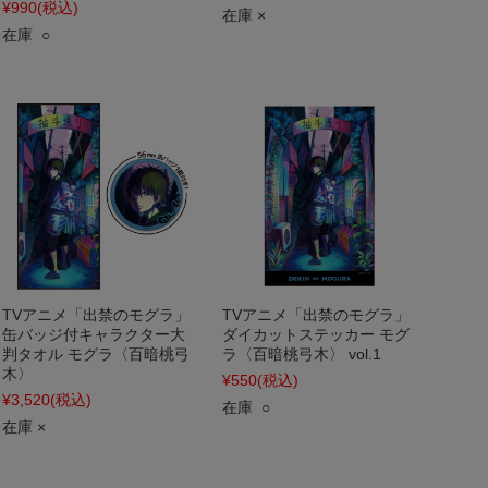
¥990
(税込)
在庫 ×
在庫 ○
TVアニメ「出禁のモグラ」
TVアニメ「出禁のモグラ」
缶バッジ付キャラクター大
ダイカットステッカー モグ
判タオル モグラ〈百暗桃弓
ラ〈百暗桃弓木〉 vol.1
木〉
¥550
(税込)
¥3,520
(税込)
在庫 ○
在庫 ×