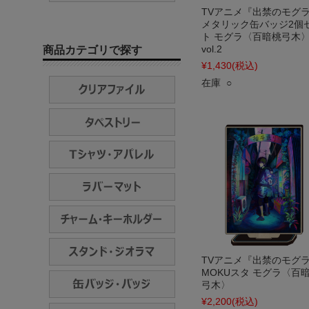
TVアニメ『出禁のモグ
メタリック缶バッジ2個
ト モグラ〈百暗桃弓木
vol.2
商品カテゴリで探す
¥1,430
(税込)
在庫 ○
TVアニメ『出禁のモグ
MOKUスタ モグラ〈百
弓木〉
¥2,200
(税込)