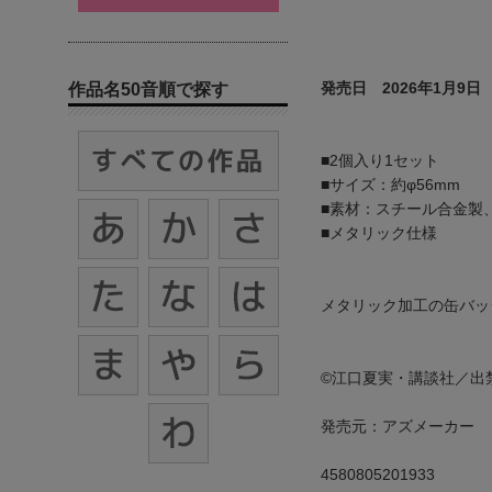
発売日 2026年1月9日
作品名50音順で探す
■2個入り1セット
■サイズ：約φ56mm
■素材：スチール合金製、
■メタリック仕様
メタリック加工の缶バッ
©江口夏実・講談社／出
発売元：アズメーカー
4580805201933