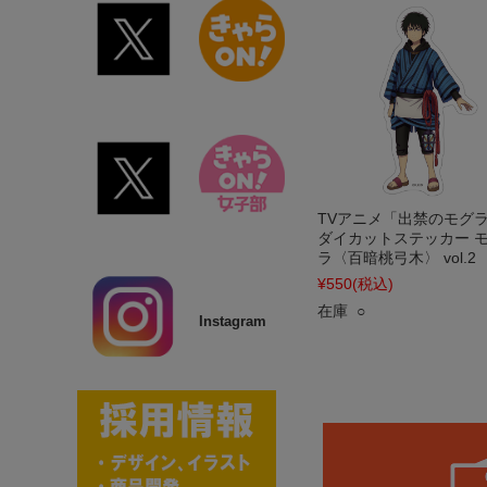
TVアニメ「出禁のモグ
ダイカットステッカー 
ラ〈百暗桃弓木〉 vol.2
¥550
(税込)
在庫 ○
Instagram