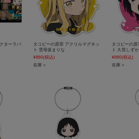
ラクターラバ
タコピーの原罪 アクリルマグネッ
タコピーの原
ト 雲母坂まりな
ト 久世しずか
¥880
(税込)
¥880
(税込)
在庫 ○
在庫 ○