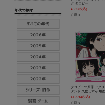
グ タコピー
¥880
(税込)
年代で探す
在庫 ○
タコピーの原罪 アク
タンド 久世しずか 場面写
¥1,320
(税込)
在庫 ○