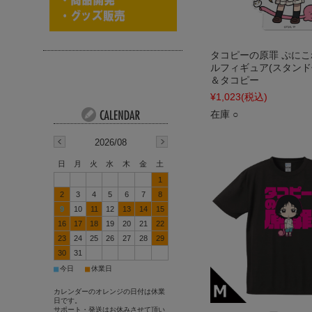
タコピーの原罪 ぷに
ルフィギュア(スタンド
＆タコピー
¥1,023
(税込)
在庫 ○
2026/08
日
月
火
水
木
金
土
1
2
3
4
5
6
7
8
9
10
11
12
13
14
15
16
17
18
19
20
21
22
23
24
25
26
27
28
29
30
31
■
■
今日
休業日
カレンダーのオレンジの日付は休業
日です。
サポート・発送はお休みさせて頂い