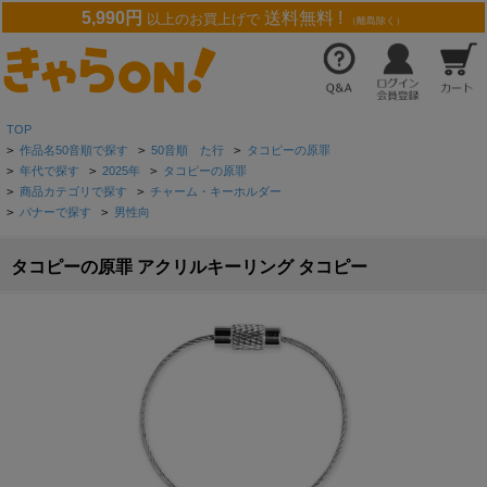
5,990円
送料無料 !
以上のお買上げで
（離島除く）
TOP
>
作品名50音順で探す
>
50音順 た行
>
タコピーの原罪
>
年代で探す
>
2025年
>
タコピーの原罪
>
商品カテゴリで探す
>
チャーム・キーホルダー
>
バナーで探す
>
男性向
タコピーの原罪 アクリルキーリング タコピー