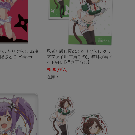
のふたりぐらし B2タ
忍者と殺し屋のふたりぐらし クリ
隠さとこ 水着ver.
アファイル 古賀このは 猫耳水着メ
イドver.【描き下ろし】
¥500
(税込)
在庫 ○