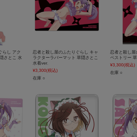
ぐらし アク
忍者と殺し屋のふたりぐらし キャ
忍者と殺し屋
隠さとこ 水
ラクターラバーマット 草隠さとこ
ペストリー 草
水着ver.
¥3,300
(税込)
¥3,300
(税込)
在庫 ○
在庫 ○