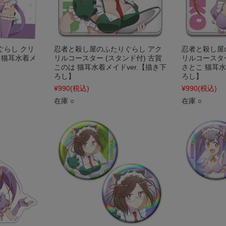
ぐらし クリ
忍者と殺し屋のふたりぐらし アク
忍者と殺し屋
 猫耳水着メ
リルコースター (スタンド付) 古賀
リルコースター
】
このは 猫耳水着メイドver.【描き下
さとこ 猫耳水
ろし】
ろし】
¥990
(税込)
¥990
(税込)
在庫 ○
在庫 ○