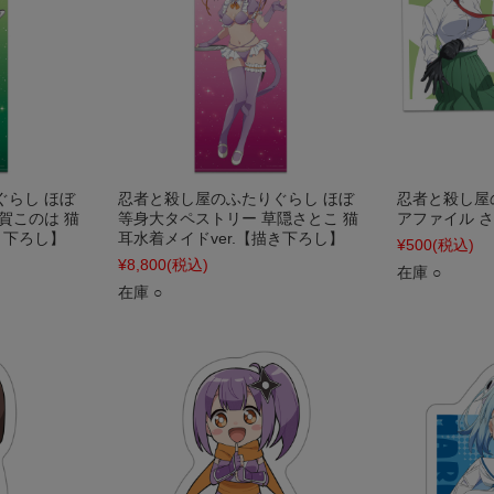
ぐらし ほぼ
忍者と殺し屋のふたりぐらし ほぼ
忍者と殺し屋
賀このは 猫
等身大タペストリー 草隠さとこ 猫
アファイル さと
き下ろし】
耳水着メイドver.【描き下ろし】
¥500
(税込)
¥8,800
(税込)
在庫 ○
在庫 ○