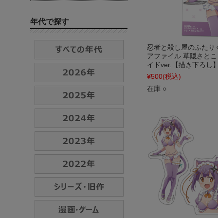
年代で探す
忍者と殺し屋のふたり
アファイル 草隠さとこ
イドver.【描き下ろし
¥500
(税込)
在庫 ○