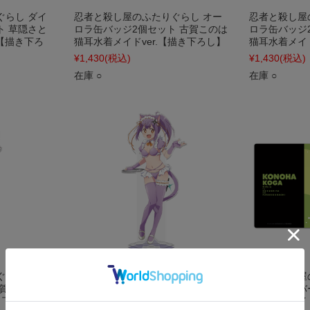
ぐらし ダイ
忍者と殺し屋のふたりぐらし オー
忍者と殺し屋
ト 草隠さと
ロラ缶バッジ2個セット 古賀このは
ロラ缶バッジ
.【描き下ろ
猫耳水着メイドver.【描き下ろし】
猫耳水着メイド
¥1,430
(税込)
¥1,430
(税込)
在庫 ○
在庫 ○
ぐらし アク
忍者と殺し屋のふたりぐらし アク
忍者と殺し屋
賀このは 猫
リルキャラスタンド 草隠さとこ 猫
ラクターラバ
き下ろし】
耳水着メイドver.【描き下ろし】
猫耳水着メイド