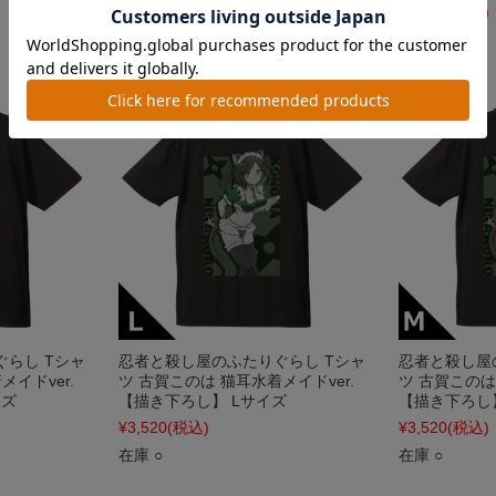
¥2,200
(税込)
¥3,300
(税込)
在庫 ○
在庫 ○
らし Tシャ
忍者と殺し屋のふたりぐらし Tシャ
忍者と殺し屋
イドver.
ツ 古賀このは 猫耳水着メイドver.
ツ 古賀このは
イズ
【描き下ろし】 Lサイズ
【描き下ろし
¥3,520
(税込)
¥3,520
(税込)
在庫 ○
在庫 ○