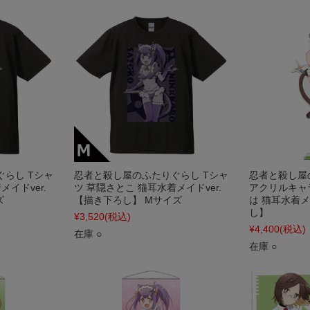
らし Tシャ
忍者と殺し屋のふたりぐらし Tシャ
忍者と殺し屋の
イドver.
ツ 草隠さとこ 猫耳水着メイドver.
アクリルキャ
ズ
【描き下ろし】 Mサイズ
は 猫耳水着メ
し】
¥3,520
(税込)
¥4,400
(税込)
在庫 ○
在庫 ○