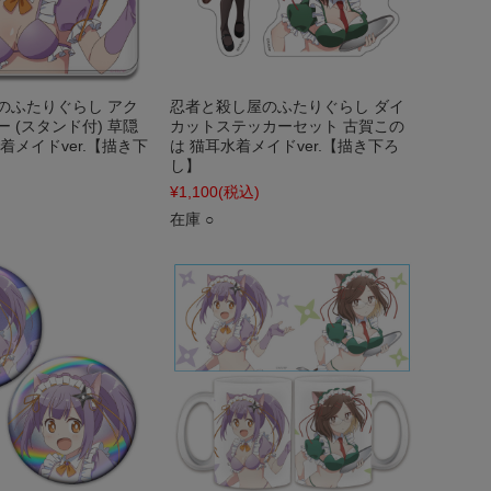
のふたりぐらし アク
忍者と殺し屋のふたりぐらし ダイ
 (スタンド付) 草隠
カットステッカーセット 古賀この
着メイドver.【描き下
は 猫耳水着メイドver.【描き下ろ
し】
¥1,100
(税込)
在庫 ○