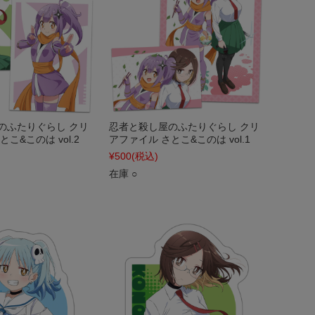
のふたりぐらし クリ
忍者と殺し屋のふたりぐらし クリ
こ&このは vol.2
アファイル さとこ&このは vol.1
¥500
(税込)
在庫 ○