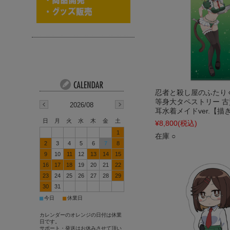
忍者と殺し屋のふたり
等身大タペストリー 古
2026/08
耳水着メイドver.【描
日
月
火
水
木
金
土
¥8,800
(税込)
1
在庫 ○
2
3
4
5
6
7
8
9
10
11
12
13
14
15
16
17
18
19
20
21
22
23
24
25
26
27
28
29
30
31
■
■
今日
休業日
カレンダーのオレンジの日付は休業
日です。
サポート・発送はお休みさせて頂い