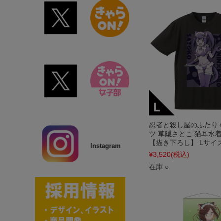
忍者と殺し屋のふたりぐ
ツ 草隠さとこ 猫耳水着メ
【描き下ろし】 Lサイ
Instagram
¥3,520
(税込)
在庫 ○