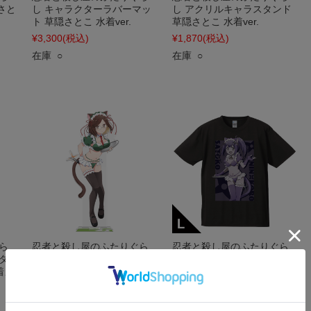
さと
し キャラクターラバーマッ
し アクリルキャラスタンド
ト 草隠さとこ 水着ver.
草隠さとこ 水着ver.
¥3,300
(税込)
¥1,870
(税込)
在庫 ○
在庫 ○
ら
忍者と殺し屋のふたりぐら
忍者と殺し屋のふたりぐら
タ
し BIGアクリルキャラスタ
し Tシャツ 草隠さとこ 猫耳
着メ
ンド 古賀このは 猫耳水着メ
水着メイドver.【描き下ろ
イドver.【描き下ろし】
し】 Lサイズ
¥4,400
(税込)
¥3,520
(税込)