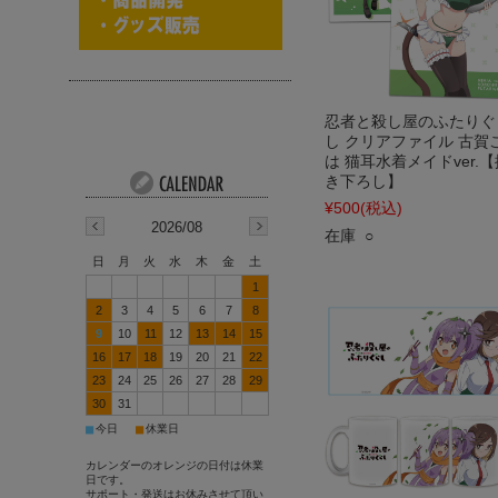
忍者と殺し屋のふたりぐ
し クリアファイル 古賀
は 猫耳水着メイドver.【
き下ろし】
¥500
(税込)
2026/08
在庫 ○
日
月
火
水
木
金
土
1
2
3
4
5
6
7
8
9
10
11
12
13
14
15
16
17
18
19
20
21
22
23
24
25
26
27
28
29
30
31
■
■
今日
休業日
カレンダーのオレンジの日付は休業
日です。
サポート・発送はお休みさせて頂い