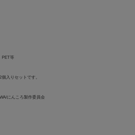
PET等
2個入りセットです。
AWA/にんころ製作委員会