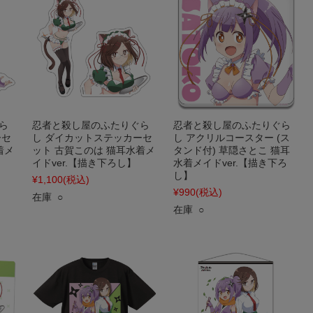
ら
忍者と殺し屋のふたりぐら
忍者と殺し屋のふたりぐら
ーセ
し ダイカットステッカーセ
し アクリルコースター (ス
着メ
ット 古賀このは 猫耳水着メ
タンド付) 草隠さとこ 猫耳
イドver.【描き下ろし】
水着メイドver.【描き下ろ
し】
¥1,100
(税込)
¥990
(税込)
在庫 ○
在庫 ○