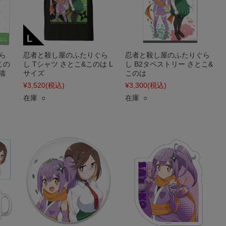
ら
忍者と殺し屋のふたりぐら
忍者と殺し屋のふたりぐら
この
し Tシャツ さとこ&このは L
し B2タペストリー さとこ&
描
サイズ
このは
¥3,520
(税込)
¥3,300
(税込)
在庫 ○
在庫 ○