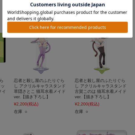
在庫 ○
在庫 ○
ら
忍者と殺し屋のふたりぐら
忍者と殺し屋のふたりぐら
マッ
し アクリルキャラスタンド
し アクリルキャラスタンド
メイ
草隠さとこ 猫耳水着メイド
古賀このは 猫耳水着メイド
ver.【描き下ろし】
ver.【描き下ろし】
¥2,200
(税込)
¥2,200
(税込)
在庫 ○
在庫 ○