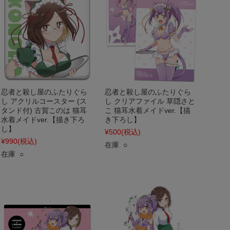
忍者と殺し屋のふたりぐら
忍者と殺し屋のふたりぐら
し アクリルコースター (ス
し クリアファイル 草隠さと
タンド付) 古賀このは 猫耳
こ 猫耳水着メイドver.【描
水着メイドver.【描き下ろ
き下ろし】
し】
¥500
(税込)
¥990
(税込)
在庫 ○
在庫 ○