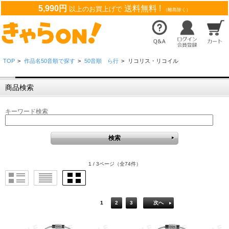
5,990円
送料無料 !
以上のお買上げで
（離島除く）
TOP
>
作品名50音順で探す
>
50音順 ら行
>
リコリス・リコイル
商品検索
キーワード検索
1 / 3ページ
（全74件）
1
2
3
次へ