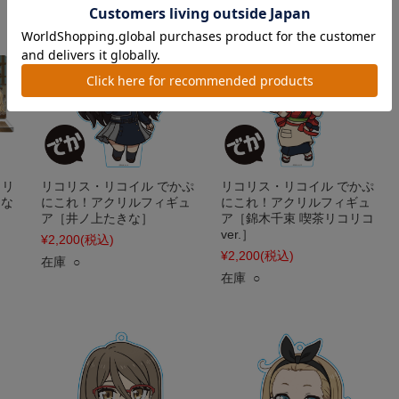
クリ
リコリス・リコイル でかぷ
リコリス・リコイル でかぷ
きな
にこれ！アクリルフィギュ
にこれ！アクリルフィギュ
ア［井ノ上たきな］
ア［錦木千束 喫茶リコリコ
ver.］
¥2,200
(税込)
¥2,200
(税込)
在庫 ○
在庫 ○