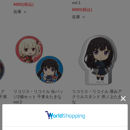
vol.1
¥880
(税込)
¥880
(税込)
在庫 ○
在庫 ○
ログ
リコリス・リコイル 缶バッ
リコリス・リコイル 厚みア
千束
ジ2個セット 千束＆たきな
クリルスタンド 井ノ上たき
vol.2
な
¥1,100
(税込)
¥880
(税込)
在庫 ○
在庫 ○