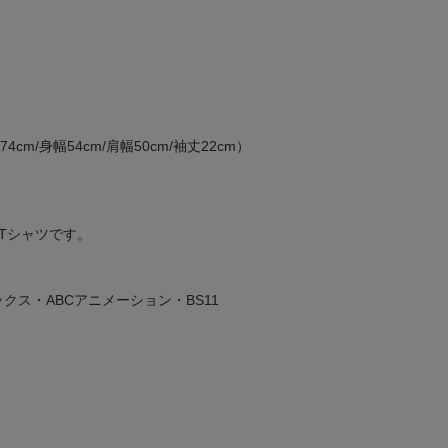
cm/身幅54cm/肩幅50cm/袖丈22cm）
Tシャツです。
ニプレックス・ABCアニメーション・BS11