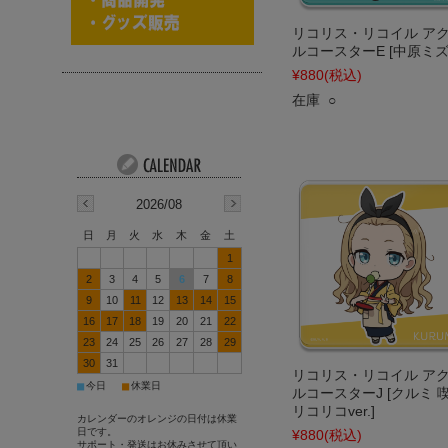
リコリス・リコイル ア
ルコースターE [中原ミズ
¥880
(税込)
在庫 ○
2026/08
日
月
火
水
木
金
土
1
2
3
4
5
6
7
8
9
10
11
12
13
14
15
16
17
18
19
20
21
22
23
24
25
26
27
28
29
30
31
リコリス・リコイル ア
■
■
今日
休業日
ルコースターJ [クルミ 
リコリコver.]
カレンダーのオレンジの日付は休業
日です。
¥880
(税込)
サポート・発送はお休みさせて頂い