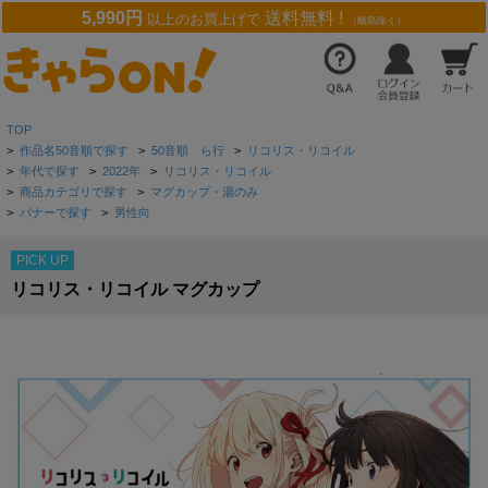
5,990円
送料無料 !
以上のお買上げで
（離島除く）
TOP
>
作品名50音順で探す
>
50音順 ら行
>
リコリス・リコイル
>
年代で探す
>
2022年
>
リコリス・リコイル
>
商品カテゴリで探す
>
マグカップ・湯のみ
>
バナーで探す
>
男性向
PICK UP
リコリス・リコイル マグカップ