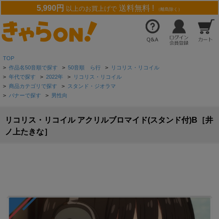
5,990円
送料無料 !
以上のお買上げで
（離島除く）
TOP
>
作品名50音順で探す
>
50音順 ら行
>
リコリス・リコイル
>
年代で探す
>
2022年
>
リコリス・リコイル
>
商品カテゴリで探す
>
スタンド・ジオラマ
>
バナーで探す
>
男性向
リコリス・リコイル アクリルブロマイド(スタンド付)B［井
ノ上たきな］