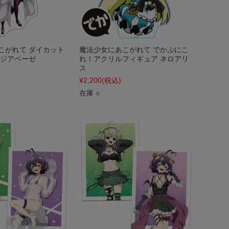
こがれて ダイカット
魔法少女にあこがれて でかぷにこ
マジアベーゼ
れ！アクリルフィギュア ネロアリ
ス
¥2,200
(税込)
在庫 ○