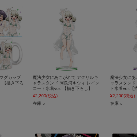
 マグカップ
魔法少女にあこがれて アクリルキ
魔法少女にあ
 【描き下ろ
ャラスタンド 阿良河キウィ レイン
ャラスタンド
コート水着ver. 【描き下ろし】
ト水着ver.
¥2,200
(税込)
¥2,200
(税込)
在庫 ○
在庫 ○