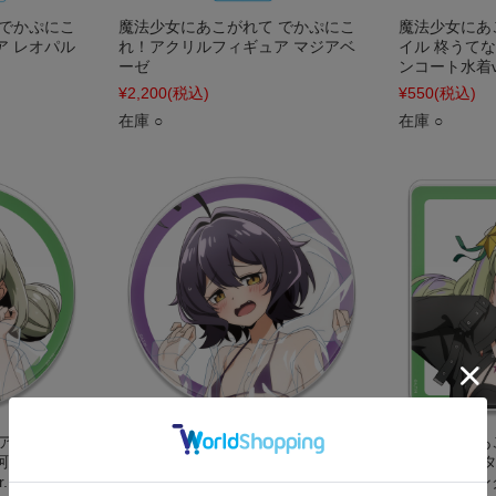
 でかぷにこ
魔法少女にあこがれて でかぷにこ
魔法少女にあ
ア レオパル
れ！アクリルフィギュア マジアベ
イル 柊うてな
ーゼ
ンコート水着v
¥2,200
(税込)
¥550
(税込)
在庫 ○
在庫 ○
 アクリルコ
魔法少女にあこがれて アクリルコ
魔法少女にあ
 阿良河キウ
ースター(スタンド付) 柊うてな レ
ースター(スタ
. 【描き下
インコート水着ver.【描き下ろし】
ゴシックパンク