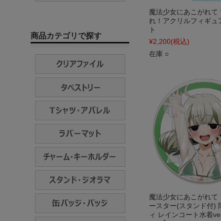
魔法少女にあこがれて
れ！アクリルフィギュ
ト
商品カテゴリで探す
¥2,200
(税込)
在庫 ○
魔法少女にあこがれて
ースター(スタンド付)
ィ レインコート水着ver