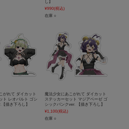
し】
¥990
(税込)
在庫 ○
こがれて ダイカット
魔法少女にあこがれて ダイカット
ット レオパルト ゴシ
ステッカーセット マジアベーゼ ゴ
r.【描き下ろし】
シックパンクver. 【描き下ろし】
¥1,100
(税込)
在庫 ○