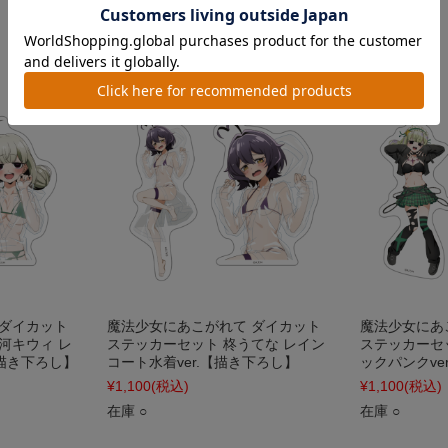
¥990
(税込)
¥990
(税込)
在庫 ○
在庫 ○
 ダイカット
魔法少女にあこがれて ダイカット
魔法少女にあ
河キウィ レ
ステッカーセット 柊うてな レイン
ステッカーセ
【描き下ろし】
コート水着ver.【描き下ろし】
ックパンクve
¥1,100
(税込)
¥1,100
(税込)
在庫 ○
在庫 ○