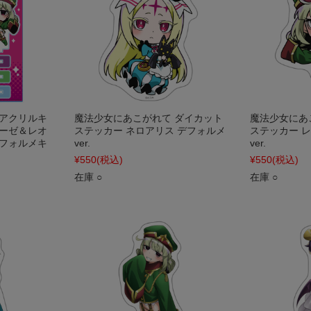
 アクリルキ
魔法少女にあこがれて ダイカット
魔法少女にあ
ベーゼ＆レオ
ステッカー ネロアリス デフォルメ
ステッカー 
デフォルメキ
ver.
ver.
¥550
(税込)
¥550
(税込)
在庫 ○
在庫 ○