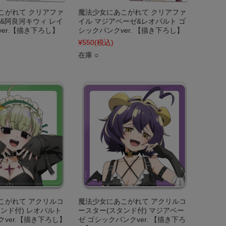
こがれて クリアファ
魔法少女にあこがれて クリアファ
&阿良河キウィ レイ
イル マジアベーゼ&レオパルト ゴ
er.【描き下ろし】
シックパンクver. 【描き下ろし】
¥550
(税込)
在庫 ○
こがれて アクリルコ
魔法少女にあこがれて アクリルコ
ンド付) レオパルト
ースター(スタンド付) マジアベー
ver.【描き下ろし】
ゼ ゴシックパンクver. 【描き下ろ