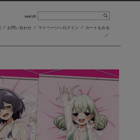
問
お問い合わせ
マイページへログイン
カートをみる