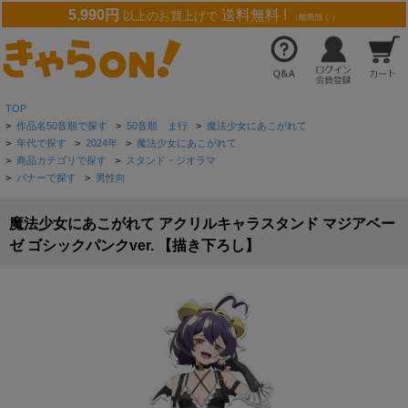
5,990円
送料無料 !
以上のお買上げで
（離島除く）
TOP
>
作品名50音順で探す
>
50音順 ま行
>
魔法少女にあこがれて
>
年代で探す
>
2024年
>
魔法少女にあこがれて
>
商品カテゴリで探す
>
スタンド・ジオラマ
>
バナーで探す
>
男性向
魔法少女にあこがれて アクリルキャラスタンド マジアベー
ゼ ゴシックパンクver. 【描き下ろし】