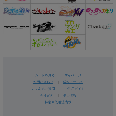
カートを見る
|
マイページ
お問い合わせ
|
送料について
よくあるご質問
|
ご利用ガイド
会社案内
|
求人情報
特定商取引法表示