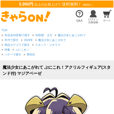
5,990円
送料無料 !
以上のお買上げで
（離島除く）
TOP
>
作品名50音順で探す
>
50音順 ま行
>
魔法少女にあこがれて
>
年代で探す
>
2024年
>
魔法少女にあこがれて
>
商品カテゴリで探す
>
スタンド・ジオラマ
>
特集
>
ぷにこれ！
>
バナーで探す
>
男性向
魔法少女にあこがれて ぷにこれ！アクリルフィギュア(スタ
ンド付) マジアベーゼ