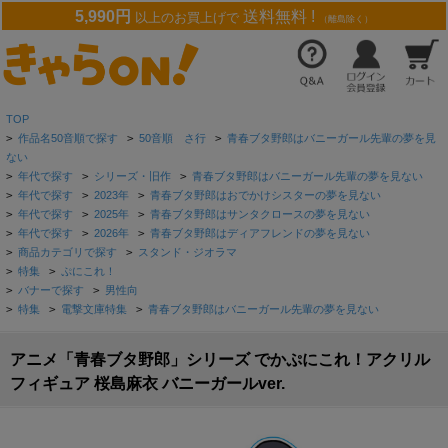
5,990円
送料無料 !
以上のお買上げで
（離島除く）
TOP
>
作品名50音順で探す
>
50音順 さ行
>
青春ブタ野郎はバニーガール先輩の夢を見
ない
>
年代で探す
>
シリーズ・旧作
>
青春ブタ野郎はバニーガール先輩の夢を見ない
>
年代で探す
>
2023年
>
青春ブタ野郎はおでかけシスターの夢を見ない
>
年代で探す
>
2025年
>
青春ブタ野郎はサンタクロースの夢を見ない
>
年代で探す
>
2026年
>
青春ブタ野郎はディアフレンドの夢を見ない
>
商品カテゴリで探す
>
スタンド・ジオラマ
>
特集
>
ぷにこれ！
>
バナーで探す
>
男性向
>
特集
>
電撃文庫特集
>
青春ブタ野郎はバニーガール先輩の夢を見ない
アニメ「青春ブタ野郎」シリーズ でかぷにこれ！アクリル
フィギュア 桜島麻衣 バニーガールver.