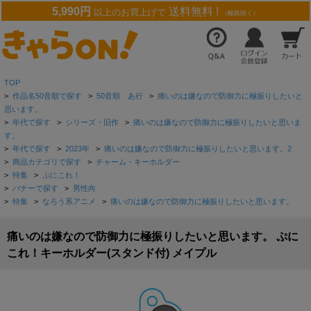
5,990円
送料無料 !
以上のお買上げで
（離島除く）
TOP
>
作品名50音順で探す
>
50音順 あ行
>
痛いのは嫌なので防御力に極振りしたいと
思います。
>
年代で探す
>
シリーズ・旧作
>
痛いのは嫌なので防御力に極振りしたいと思いま
す。
>
年代で探す
>
2023年
>
痛いのは嫌なので防御力に極振りしたいと思います。2
>
商品カテゴリで探す
>
チャーム・キーホルダー
>
特集
>
ぷにこれ！
>
バナーで探す
>
男性向
>
特集
>
なろう系アニメ
>
痛いのは嫌なので防御力に極振りしたいと思います。
痛いのは嫌なので防御力に極振りしたいと思います。 ぷに
これ！キーホルダー(スタンド付) メイプル