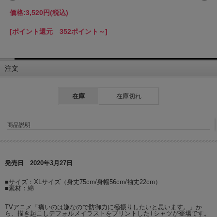
価格:
3,520円
(税込)
[ポイント還元 352ポイント～]
注文
在庫
在庫切れ
商品説明
発売日 2020年3月27日
■サイズ：XLサイズ（身丈75cm/身幅56cm/袖丈22cm）
■素材：綿
TVアニメ「痛いのは嫌なので防御力に極振りしたいと思います。」か
ら、描き起こしデフォルメイラストをプリントしたTシャツが登場です。