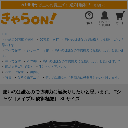
5,990円
送料無料 !
以上のお買上げで
（離島除く）
TOP
>
作品名50音順で探す
>
50音順 あ行
>
痛いのは嫌なので防御力に極振りしたいと
思います。
>
年代で探す
>
シリーズ・旧作
>
痛いのは嫌なので防御力に極振りしたいと思いま
す。
>
年代で探す
>
2023年
>
痛いのは嫌なので防御力に極振りしたいと思います。2
>
商品カテゴリで探す
>
Tシャツ・アパレル
>
バナーで探す
>
男性向
>
特集
>
なろう系アニメ
>
痛いのは嫌なので防御力に極振りしたいと思います。
痛いのは嫌なので防御力に極振りしたいと思います。 Tシ
ャツ［メイプル 防御極振］ XLサイズ