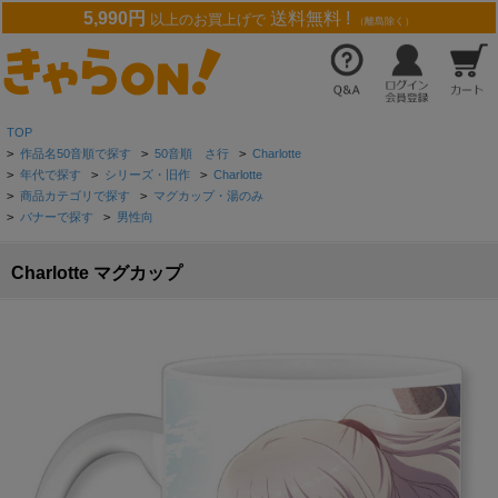
5,990円
送料無料 !
以上のお買上げで
（離島除く）
TOP
>
作品名50音順で探す
>
50音順 さ行
>
Charlotte
>
年代で探す
>
シリーズ・旧作
>
Charlotte
>
商品カテゴリで探す
>
マグカップ・湯のみ
>
バナーで探す
>
男性向
Charlotte マグカップ