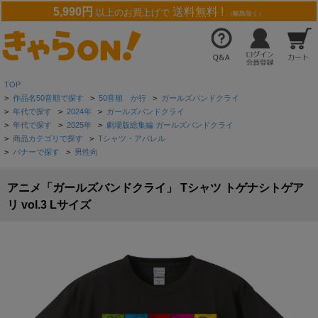
5,990円
送料無料 !
以上のお買上げで
（離島除く）
TOP
>
作品名50音順で探す
>
50音順 か行
>
ガールズバンドクライ
>
年代で探す
>
2024年
>
ガールズバンドクライ
>
年代で探す
>
2025年
>
劇場版総集編 ガールズバンドクライ
>
商品カテゴリで探す
>
Tシャツ・アパレル
>
バナーで探す
>
男性向
アニメ「ガールズバンドクライ」 Tシャツ トゲナシトゲア
リ vol.3 Lサイズ