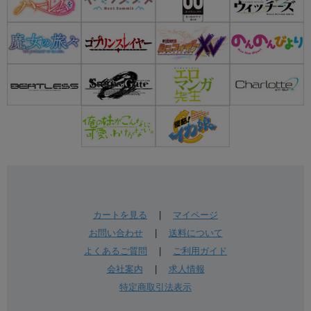
カートを見る
|
マイページ
お問い合わせ
|
送料について
よくあるご質問
|
ご利用ガイド
会社案内
|
求人情報
特定商取引法表示