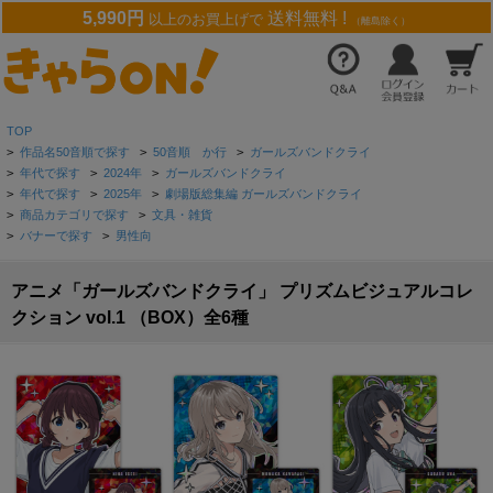
5,990円
送料無料 !
以上のお買上げで
（離島除く）
TOP
>
作品名50音順で探す
>
50音順 か行
>
ガールズバンドクライ
>
年代で探す
>
2024年
>
ガールズバンドクライ
>
年代で探す
>
2025年
>
劇場版総集編 ガールズバンドクライ
>
商品カテゴリで探す
>
文具・雑貨
>
バナーで探す
>
男性向
アニメ「ガールズバンドクライ」 プリズムビジュアルコレ
クション vol.1 （BOX）全6種