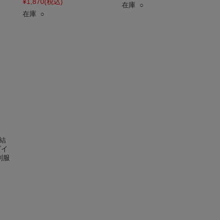
¥1,870
(税込)
在庫 ○
在庫 ○
結
ダイ
制服