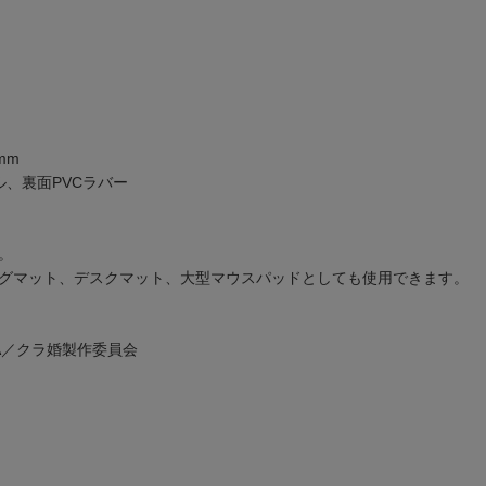
mm
ル、裏面PVCラバー
。
グマット、デスクマット、大型マウスパッドとしても使用できます。
WA／クラ婚製作委員会