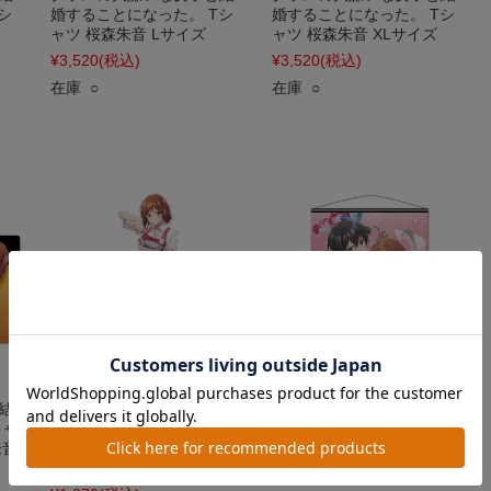
シ
婚することになった。 Tシ
婚することになった。 Tシ
ャツ 桜森朱音 Lサイズ
ャツ 桜森朱音 XLサイズ
¥3,520
(税込)
¥3,520
(税込)
在庫 ○
在庫 ○
結
クラスの大嫌いな女子と結
クラスの大嫌いな女子と結
キャ
婚することになった。 アク
婚することになった。 B2タ
朱音
リルキャラスタンド 桜森朱
ペストリー 朱音&才人
音
¥3,300
(税込)