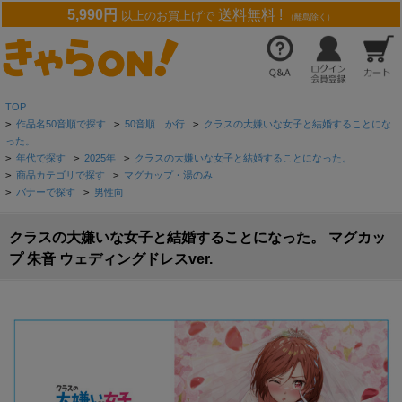
5,990円
送料無料 !
以上のお買上げで
（離島除く）
TOP
>
作品名50音順で探す
>
50音順 か行
>
クラスの大嫌いな女子と結婚することにな
った。
>
年代で探す
>
2025年
>
クラスの大嫌いな女子と結婚することになった。
>
商品カテゴリで探す
>
マグカップ・湯のみ
>
バナーで探す
>
男性向
クラスの大嫌いな女子と結婚することになった。 マグカッ
プ 朱音 ウェディングドレスver.