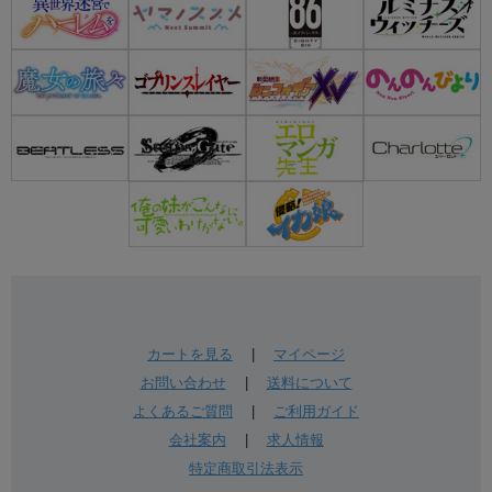
カートを見る
|
マイページ
お問い合わせ
|
送料について
よくあるご質問
|
ご利用ガイド
会社案内
|
求人情報
特定商取引法表示