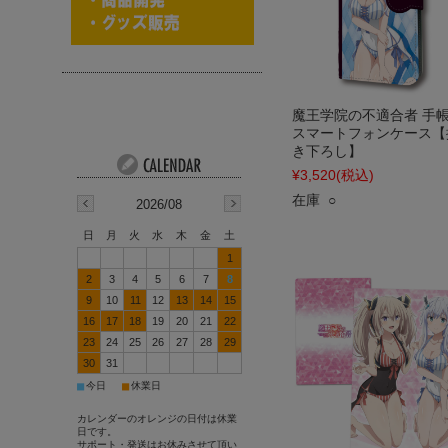
魔王学院の不適合者 手
スマートフォンケース【
き下ろし】
¥3,520
(税込)
在庫 ○
2026/08
日
月
火
水
木
金
土
1
2
3
4
5
6
7
8
9
10
11
12
13
14
15
16
17
18
19
20
21
22
23
24
25
26
27
28
29
30
31
■
■
今日
休業日
カレンダーのオレンジの日付は休業
日です。
サポート・発送はお休みさせて頂い