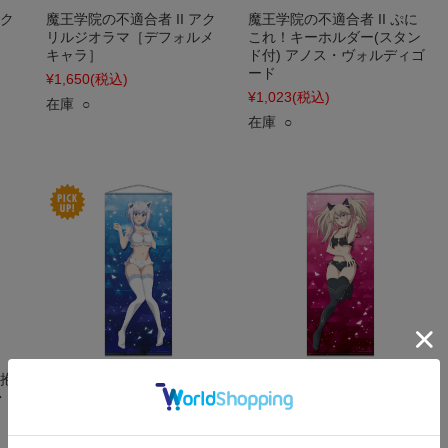
アク
魔王学院の不適合者 II アク
魔王学院の不適合者 II ぷに
リルジオラマ［デフォルメ
これ！キーホルダー(スタン
キャラ］
ド付) アノス・ヴォルディゴ
ード
¥1,650
(税込)
¥1,023
(税込)
在庫 ○
在庫 ○
 抱
魔王学院の不適合者 II ほぼ
魔王学院の不適合者 II ほぼ
・ネ
等身大タペストリーA［ミー
等身大タペストリーB［サー
シャ・ネクロン］【描き下
シャ・ネクロン］【描き下
ろし】
ろし】