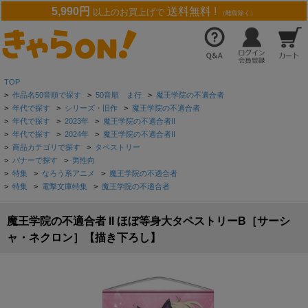
5,990円
送料無料 !
以上のお買上げで
（離島除く）
TOP
>
作品名50音順で探す
>
50音順 ま行
>
魔王学院の不適合者
>
年代で探す
>
シリーズ・旧作
>
魔王学院の不適合者
>
年代で探す
>
2023年
>
魔王学院の不適合者II
>
年代で探す
>
2024年
>
魔王学院の不適合者II
>
商品カテゴリで探す
>
タペストリー
>
バナーで探す
>
男性向
>
特集
>
なろう系アニメ
>
魔王学院の不適合者
>
特集
>
電撃文庫特集
>
魔王学院の不適合者
魔王学院の不適合者 II ほぼ等身大タペストリーB［サーシ
ャ・ネクロン］【描き下ろし】