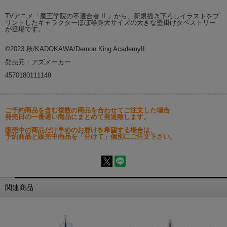
TVアニメ「魔王学院の不適合者 II 」から、新規描き下ろしイラストをプ
リントしたキャラクターほぼ等身大サイズの大きな壁掛けタペストリー
が登場です。
©2023 秋/KADOKAWA/Demon King AcademyII
発売元：アズメーカー
4570180111149
ご予約商品を含む複数の商品を合わせてご注文した場合
発売日の一番遅い商品にまとめて発送致します。
販売中の商品だけ早めのお届けを希望する場合は、
予約商品と販売中商品を「分けて」個別にご注文下さい。
関連商品