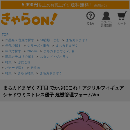
5,990円
送料無料 !
以上のお買上げで
（離島除く）
TOP
>
作品名50音順で探す
>
50音順 ま行
>
まちカドまぞく
>
年代で探す
>
シリーズ・旧作
>
まちカドまぞく
>
年代で探す
>
2022年
>
まちカドまぞく 2丁目
>
商品カテゴリで探す
>
スタンド・ジオラマ
>
特集
>
ぷにこれ！
>
バナーで探す
>
男性向
>
特集
>
きらら特集
>
まちカドまぞく
まちカドまぞく 2丁目 でかぷにこれ！アクリルフィギュア
シャドウミストレス優子 危機管理フォームVer.