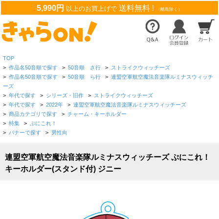
5,990円
送料無料 !
以上のお買上げで
（離島除く）
TOP
>
作品名50音順で探す
>
50音順 さ行
>
ストライクウィッチーズ
>
作品名50音順で探す
>
50音順 ら行
>
連盟空軍航空魔法音楽隊ルミナスウィッチ
ーズ
>
年代で探す
>
シリーズ・旧作
>
ストライクウィッチーズ
>
年代で探す
>
2022年
>
連盟空軍航空魔法音楽隊ルミナスウィッチーズ
>
商品カテゴリで探す
>
チャーム・キーホルダー
>
特集
>
ぷにこれ！
>
バナーで探す
>
男性向
連盟空軍航空魔法音楽隊ルミナスウィッチーズ ぷにこれ！
キーホルダー(スタンド付) ジニー